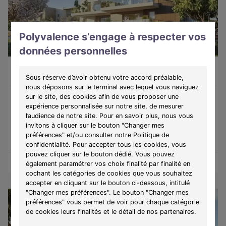
Polyvalence s’engage à respecter vos
données personnelles
Antibes (06600)
À partir de 264 000 €
Du T2 au T4
9 lots disponibles
Sous réserve d’avoir obtenu votre accord préalable,
nous déposons sur le terminal avec lequel vous naviguez
sur le site, des cookies afin de vous proposer une
expérience personnalisée sur notre site, de mesurer
Programme :
La Roseraie d'Antipolis
l’audience de notre site. Pour en savoir plus, nous vous
Découvrez une résidence contemporaine à Antibes, alliant
invitons à cliquer sur le bouton "Changer mes
confort, sérénité et douceur de vivre sur la Côte d'Azur.
préférences" et/ou consulter notre Politique de
confidentialité. Pour accepter tous les cookies, vous
pouvez cliquer sur le bouton dédié. Vous pouvez
Découvrir les biens
Voir le programme
également paramétrer vos choix finalité par finalité en
cochant les catégories de cookies que vous souhaitez
accepter en cliquant sur le bouton ci-dessous, intitulé
"Changer mes préférences". Le bouton "Changer mes
préférences" vous permet de voir pour chaque catégorie
de cookies leurs finalités et le détail de nos partenaires.