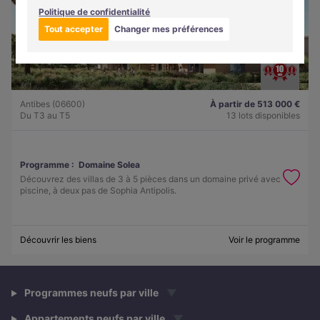
Politique de confidentialité
Tout accepter
Changer mes préférences
Antibes (06600)
À partir de 513 000 €
Du T3 au T5
13 lots disponibles
Programme :
Domaine Solea
Découvrez des villas de 3 à 5 pièces dans un domaine privé avec
piscine, à deux pas de Sophia Antipolis.
Découvrir les biens
Voir le programme
Programmes neufs par ville
▼
Appartements neufs par ville
▼