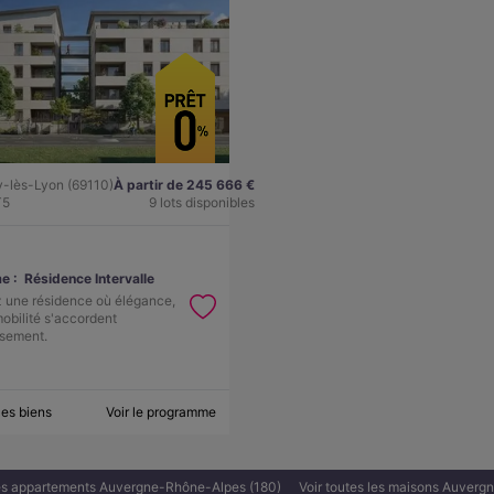
y-lès-Lyon (69110)
À partir de 245 666 €
T5
9 lots disponibles
e :
Résidence Intervalle
 une résidence où élégance,
mobilité s'accordent
sement.
les biens
Voir le programme
les appartements Auvergne-Rhône-Alpes (180)
Voir toutes les maisons Auverg