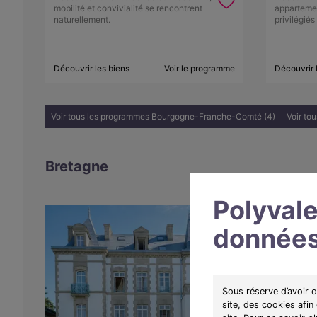
mobilité et convivialité se rencontrent
apparteme
naturellement.
privilégiés
Découvrir les biens
Voir le programme
Découvrir 
Voir tous les programmes Bourgogne-Franche-Comté (4)
Voir to
Bretagne
Polyvale
données
Sous réserve d’avoir 
site, des cookies afin