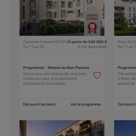
Clermont-Ferrand (63100)
À partir de 340 000 €
Riom (632
Du T2 au T4
9 lots disponibles
Du T1 au 
Programme :
Maison du Bon-Pasteur
Programm
Découvrez une adresse de caractère,
Découvrez
nichée au cœur d'un patrimoine
à Riom, all
architectural d'exception.
qualité de 
Découvrir les biens
Voir le programme
Découvrir 