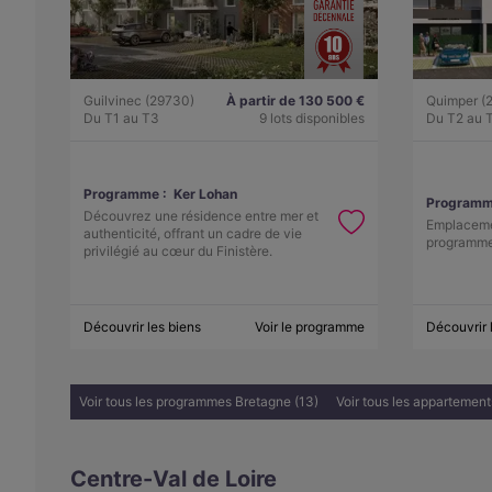
Guilvinec (29730)
À partir de 130 500 €
Quimper (
Du T1 au T3
9 lots disponibles
Du T2 au 
Programme :
Ker Lohan
Programm
Découvrez une résidence entre mer et
Emplacemen
authenticité, offrant un cadre de vie
programme
privilégié au cœur du Finistère.
Découvrir les biens
Voir le programme
Découvrir 
Voir tous les programmes Bretagne (13)
Voir tous les appartement
Centre-Val de Loire