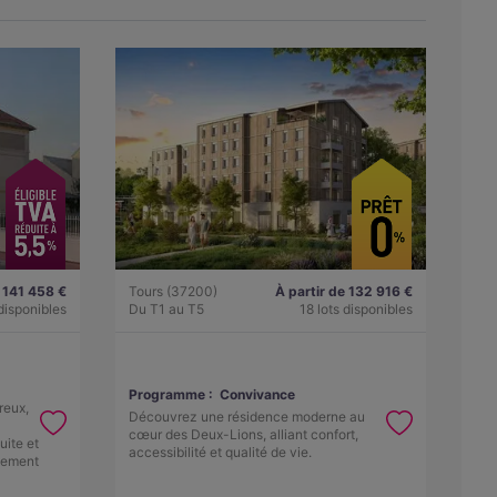
e 141 458 €
Tours (37200)
À partir de 132 916 €
 disponibles
Du T1 au T5
18 lots disponibles
Programme :
Convivance
reux,
Découvrez une résidence moderne au
cœur des Deux-Lions, alliant confort,
uite et
accessibilité et qualité de vie.
ssement