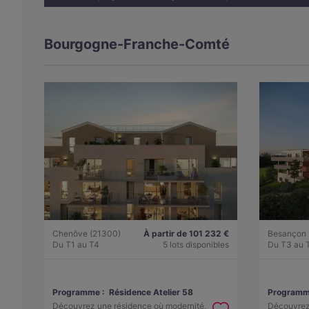
Bourgogne-Franche-Comté
Chenôve (21300)
À partir de 101 232 €
Besançon 
Du T1 au T4
5 lots disponibles
Du T3 au 
Programme :
Résidence Atelier 58
Programm
Découvrez une résidence où modernité,
Découvrez