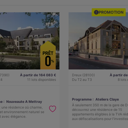
PROMOTION
37390)
À partir de 164 083 €
Dreux (28100)
À partir d
T4
11 lots disponibles
Du T2 au T3
8 lots
Programme :
Ateliers Claye
e :
Nouveaute A Mettray
À seulement 350 m de la gare de D
 une résidence où charme,
découvrez une résidence de 15
et environnement naturel se
appartements éligibles à la TVA réd
t avec élégance.
aux défiscalisations pour l'investi