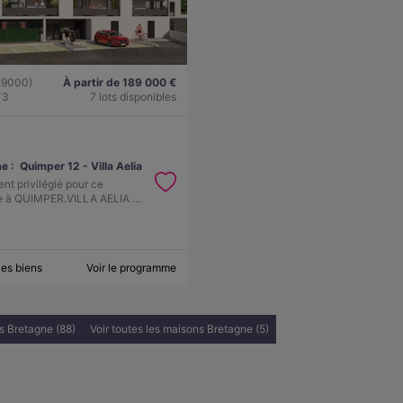
29000)
À partir de 189 000 €
T3
7 lots disponibles
e :
Quimper 12 - Villa Aelia
t privilégié pour ce
 à QUIMPER.VILLA AELIA ...
les biens
Voir le programme
s Bretagne (88)
Voir toutes les maisons Bretagne (5)