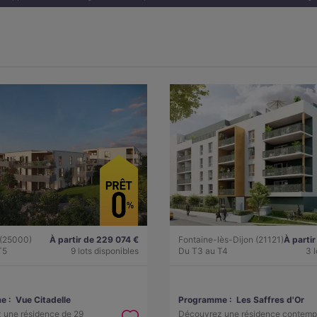
(25000)
À partir de 229 074 €
Fontaine-lès-Dijon (21121)
À parti
T5
9 lots disponibles
Du T3 au T4
3 
e :
Vue Citadelle
Programme :
Les Saffres d'Or
 une résidence de 29
Découvrez une résidence contemp