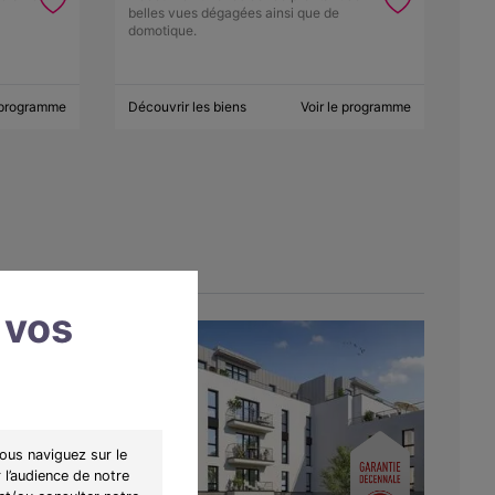
belles vues dégagées ainsi que de
domotique.
e programme
Découvrir les biens
Voir le programme
 vos
ous naviguez sur le
 l’audience de notre