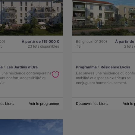
00)
À partir de 115 000 €
Béligneux (01360)
À partir de
T5
23 lots disponibles
T3
2 lots
e :
Les Jardins d'Ora
Programme :
Résidence Evolis
 une résidence contemporaine
Découvrez une résidence où confor
iant confort, accessibilité et
mobilité et espaces extérieurs se
vie.
conjuguent harmonieusement.
les biens
Voir le programme
Découvrir les biens
Voir l