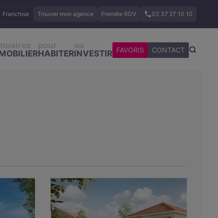
Franchise
Trouver mon agence
Prendre RDV
02 37 27 10 10
nuaires
pour
ou
FAVORIS
CONTACT
MOBILIER
HABITER
INVESTIR