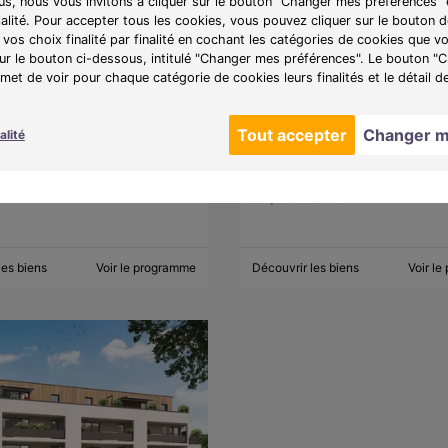
lus, nous vous invitons à cliquer sur le bouton "Changer mes préférences" 
ialité. Pour accepter tous les cookies, vous pouvez cliquer sur le bouton
vos choix finalité par finalité en cochant les catégories de cookies que v
sur le bouton ci-dessous, intitulé "Changer mes préférences". Le bouton 
6000)
À partir de 185 400 €
Roscoff (29680)
À partir de
et de voir pour chaque catégorie de cookies leurs finalités et le détail d
T2
8 lots disponibles
Du T2 au T3
8 lots
Tout accepter
Changer m
alité
Programme :
Ker Restel
e :
Le cœur de Coatparquet
Découvrez une résidence idéalem
 Vannes, en déficit foncier
située à Roscoff, entre mer, authent
er son imposition
et qualité de vie.
les biens
Voir le programme
Découvrir les biens
Voir l