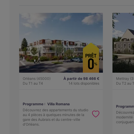
Orléans (45000)
À partir de 98 466 €
Mettray (
Du T1 au T4
14 lots disponibles
Du T2 au 
Programme :
Villa Romana
Programm
Découvrez des appartements du studio
Découvrez
au 4 pièces à quelques minutes de la
modernité 
gare des Aubrais et du centre-ville
conjuguen
d'Orléans.