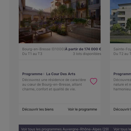
Bourg-en-Bresse (01000)
À partir de 174 000 €
Sainte-Fo
Du T1 au T3
3 lots disponibles
Du T2 au 
Programme :
La Cour Des Arts
Programm
Découvrez une résidence de caractère
Découvrez
au cœur de Bourg-en-Bresse, alliant
nature et 
charme, confort et qualité de vie.
harmonieu
Découvrir les biens
Voir le programme
Découvrir 
Voir tous les programmes Auvergne-Rhône-Alpes (29)
Voir tous 