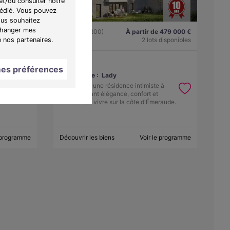
et/ou consulter notre
 dédié. Vous pouvez
ous souhaitez
"Changer mes
 166 000 €
Dinard (35800)
À partir de 479 000 €
e nos partenaires.
 disponibles
T4
2 lots disponibles
es préférences
Programme :
Lady
ent
Découvrez une résidence intimiste à
icité
Dinard, alliant élégance, confort et
douceur de vivre sur la côte d'Émeraude.
e programme
Découvrir les biens
Voir le programme