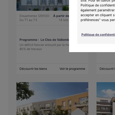
site. Pour en savoir p
Politique de confident
également paramétrer 
accepter en cliquant 
Douarnenez (29100)
À partir de 180 700 €
Vannes (5
préférences" vous perm
Du T1 au T3
14 lots disponibles
Du T1 au 
Politique de confidenti
Programme :
Le Clos de Vallombreuse
Programm
Un déficit foncier entouré par la mer à
Au cœur de
80% de travaux
pour annul
Découvrir les biens
Voir le programme
Découvrir 