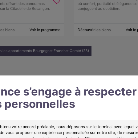
nts offrant des panoramas
où confort, praticité et élégance se
 sur la Citadelle de Besançon.
conjuguent au quotidien.
les biens
Voir le programme
Découvrir les biens
Voir l
us les appartements Bourgogne-Franche-Comté (23)
nce s’engage à respecter
 personnelles
obtenu votre accord préalable, nous déposons sur le terminal avec lequel v
 de vous proposer une expérience personnalisée sur notre site, de mesurer