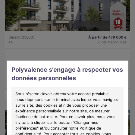
Dinard (35800)
À partir de 479 000 €
T4
2 lots disponibles
Programme :
Lady
Polyvalence s’engage à respecter vos
Découvrez une résidence intimiste à Dinard, alliant élégance,
confort et douceur de vivre sur la côte d'Émeraude.
données personnelles
Sous réserve d’avoir obtenu votre accord préalable,
Découvrir les biens
Voir le programme
nous déposons sur le terminal avec lequel vous naviguez
sur le site, des cookies afin de vous proposer une
expérience personnalisée sur notre site, de mesurer
l’audience de notre site. Pour en savoir plus, nous vous
invitons à cliquer sur le bouton "Changer mes
préférences" et/ou consulter notre Politique de
confidentialité. Pour accepter tous les cookies, vous