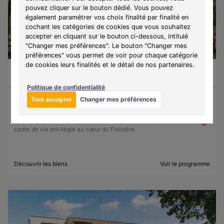
pouvez cliquer sur le bouton dédié. Vous pouvez
également paramétrer vos choix finalité par finalité en
cochant les catégories de cookies que vous souhaitez
accepter en cliquant sur le bouton ci-dessous, intitulé
"Changer mes préférences". Le bouton "Changer mes
préférences" vous permet de voir pour chaque catégorie
de cookies leurs finalités et le détail de nos partenaires.
Guilvinec (29730)
À partir de 130 500 €
Du T1 au T3
9 lots disponibles
Politique de confidentialité
Tout accepter
Changer mes préférences
Programme :
Ker Lohan
Découvrez une résidence entre mer et authenticité, offrant un
cadre de vie privilégié au cœur du Finistère.
Découvrir les biens
Voir le programme