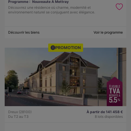
Programme :
Nouveaute A Mettray
Découvrez une résidence où charme, modernité et
environnement naturel se conjuguent avec élégance.
Découvrir les biens
Voir le programme
PROMOTION
Dreux (28100)
À partir de 141 458 €
Du T2 au T3
8 lots disponibles