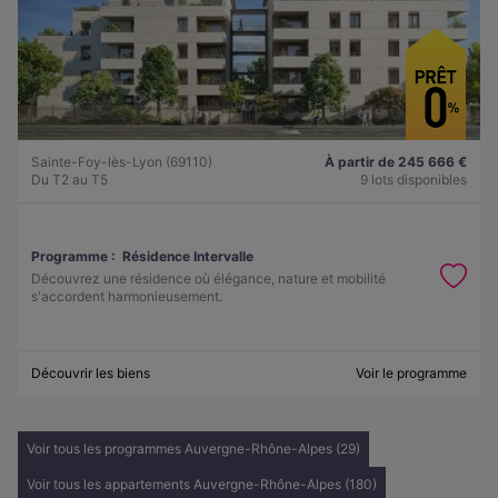
Sainte-Foy-lès-Lyon (69110)
À partir de 245 666 €
Du T2 au T5
9 lots disponibles
Programme :
Résidence Intervalle
Découvrez une résidence où élégance, nature et mobilité
s'accordent harmonieusement.
Découvrir les biens
Voir le programme
Voir tous les programmes Auvergne-Rhône-Alpes (29)
Voir tous les appartements Auvergne-Rhône-Alpes (180)