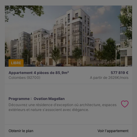
LIBRE
Appartement 4 pièces de 85,9m²
577 819 €
Colombes (92700)
A partir de
2626€/mois
Programme :
Ovation Magellan
Découvrez une résidence d'exception où architecture, espaces
extérieurs et nature s'associent avec élégance.
Obtenir le plan
Voir l'appartement