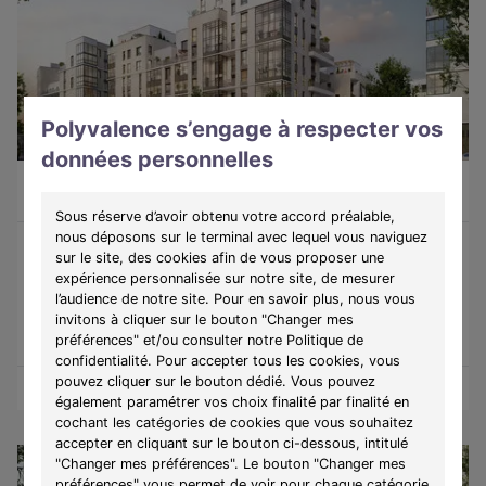
Polyvalence s’engage à respecter vos
LIBRE
données personnelles
Appartement 3 pièces de 66m²
448 151 €
Colombes (92700)
A partir de
2036€/mois
Sous réserve d’avoir obtenu votre accord préalable,
nous déposons sur le terminal avec lequel vous naviguez
sur le site, des cookies afin de vous proposer une
Programme :
Ovation Magellan
expérience personnalisée sur notre site, de mesurer
Découvrez une résidence d'exception où architecture, espaces
l’audience de notre site. Pour en savoir plus, nous vous
extérieurs et nature s'associent avec élégance.
invitons à cliquer sur le bouton "Changer mes
préférences" et/ou consulter notre Politique de
confidentialité. Pour accepter tous les cookies, vous
pouvez cliquer sur le bouton dédié. Vous pouvez
Obtenir le plan
Voir l'appartement
également paramétrer vos choix finalité par finalité en
cochant les catégories de cookies que vous souhaitez
accepter en cliquant sur le bouton ci-dessous, intitulé
"Changer mes préférences". Le bouton "Changer mes
préférences" vous permet de voir pour chaque catégorie