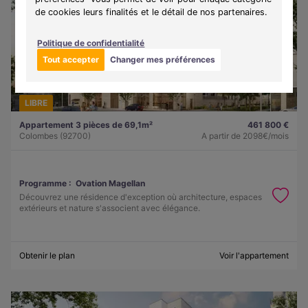
de cookies leurs finalités et le détail de nos partenaires.
Politique de confidentialité
Tout accepter
Changer mes préférences
LIBRE
Appartement 3 pièces de 69,1m²
461 800 €
Colombes (92700)
A partir de
2098€/mois
Programme :
Ovation Magellan
Découvrez une résidence d'exception où architecture, espaces
extérieurs et nature s'associent avec élégance.
Obtenir le plan
Voir l'appartement