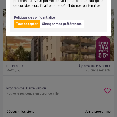
préférences" vous permet de voir pour chaque catégorie
de cookies leurs finalités et le détail de nos partenaires.
Politique de confidentialité
Tout accepter
Changer mes préférences
Du T1 au T3
À partir de 115 000 €
Metz (57)
23 biens restants
Programme:
Carré Sablon
Nouvelle résidence en cœur de ville !
Découvrir les biens
Voir le programme