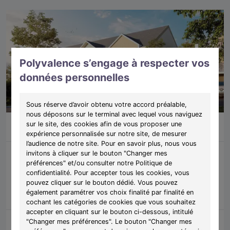
Polyvalence s’engage à respecter vos
données personnelles
Sous réserve d’avoir obtenu votre accord préalable,
nous déposons sur le terminal avec lequel vous naviguez
T1
À partir de 125 000 €
sur le site, des cookies afin de vous proposer une
Luisant (28)
13 biens restants
expérience personnalisée sur notre site, de mesurer
l’audience de notre site. Pour en savoir plus, nous vous
invitons à cliquer sur le bouton "Changer mes
préférences" et/ou consulter notre Politique de
Programme:
L'Aparté
confidentialité. Pour accepter tous les cookies, vous
Découvrez L’Aparté, des appartements lumineux et fonctionnels
pouvez cliquer sur le bouton dédié. Vous pouvez
pensés pour les jeunes actifs.
également paramétrer vos choix finalité par finalité en
cochant les catégories de cookies que vous souhaitez
accepter en cliquant sur le bouton ci-dessous, intitulé
Découvrir les biens
Voir le programme
"Changer mes préférences". Le bouton "Changer mes